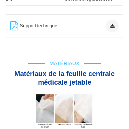
Support technique
Organigramme
IFU
Cert d'enregistrement
MATÉRIAUX
Matériaux de la feuille centrale
médicale jetable