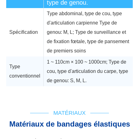
type de genou.
Type abdominal, type de cou, type
d'articulation carpienne Type de
Spécification
genou: M, L; Type de surveillance et
de fixation fœtale, type de pansement
de premiers soins
1 ~ 110cm × 100 ~ 1000cm; Type de
Type
cou, type d'articulation du carpe, type
conventionnel
de genou: S, M, L.
Support technique
Organigramme
IFU
Cert d'enregistrement
MATÉRIAUX
Matériaux de bandages élastiques