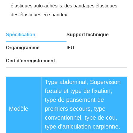
élastiques auto-adhésifs, des bandages élastiques,
des élastiques en spandex
Spécification
Support technique
Organigramme
IFU
Cert d'enregistrement
Type abdominal, Supervision
fœtale et type de fixation,
type de pansement de
Modèle
premiers secours, type
conventionnel, type de cou,
type d'articulation carpienne,